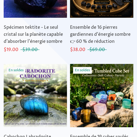
Spécimen tektite - Le seul
Ensemble de 16 pierres
cristal sur la planète capable
gardiennes d'énergie sombre
d'absorber l'énergie sombre
👉 60 % de réduction
$19.00
$39.00
$38.00
$69.00
En soldes
En soldes
Cabochon Labradorite
Ensemble de 19 cubes roulés