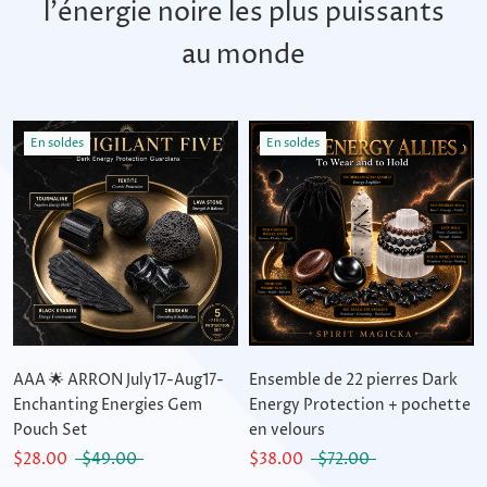
l'énergie noire les plus puissants
au monde
En soldes
En soldes
AAA 🌟 ARRON July17-Aug17-
Ensemble de 22 pierres Dark
Enchanting Energies Gem
Energy Protection + pochette
Pouch Set
en velours
$28.00
$49.00
$38.00
$72.00