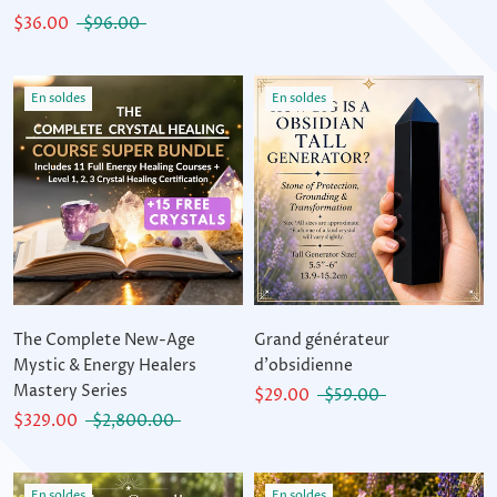
$36.00
$96.00
En soldes
En soldes
The Complete New-Age
Grand générateur
Mystic & Energy Healers
d'obsidienne
Mastery Series
$29.00
$59.00
$329.00
$2,800.00
En soldes
En soldes