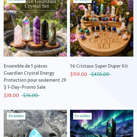
Ensemble de 5 pièces
56 Cristaux Super Duper Kit
Guardian Crystal Energy
$159.00
$470.00
Protection pour seulement 29
$ 1-Day-Promo Sale
$38.00
$76.00
En soldes
En soldes