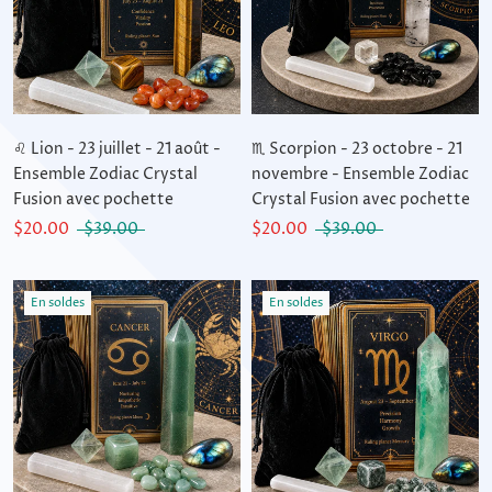
♌ Lion - 23 juillet - 21 août -
♏ Scorpion - 23 octobre - 21
Ensemble Zodiac Crystal
novembre - Ensemble Zodiac
Fusion avec pochette
Crystal Fusion avec pochette
$20.00
$39.00
$20.00
$39.00
En soldes
En soldes