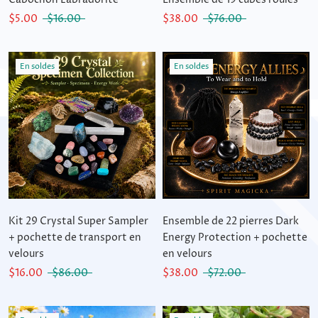
$5.00
$16.00
$38.00
$76.00
En soldes
En soldes
Kit 29 Crystal Super Sampler
Ensemble de 22 pierres Dark
+ pochette de transport en
Energy Protection + pochette
velours
en velours
$16.00
$86.00
$38.00
$72.00