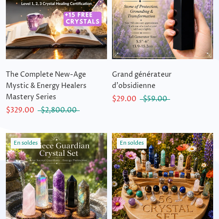
The Complete New-Age
Grand générateur
Mystic & Energy Healers
d'obsidienne
Mastery Series
$29.00
$59.00
$329.00
$2,800.00
En soldes
En soldes