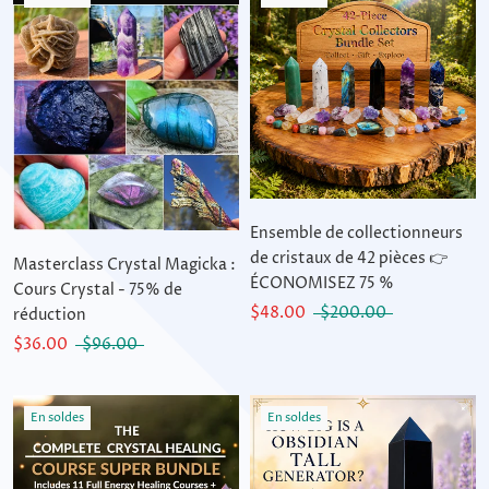
Ensemble de collectionneurs
de cristaux de 42 pièces 👉
Masterclass Crystal Magicka :
ÉCONOMISEZ 75 %
Cours Crystal - 75% de
$48.00
$200.00
réduction
$36.00
$96.00
En soldes
En soldes