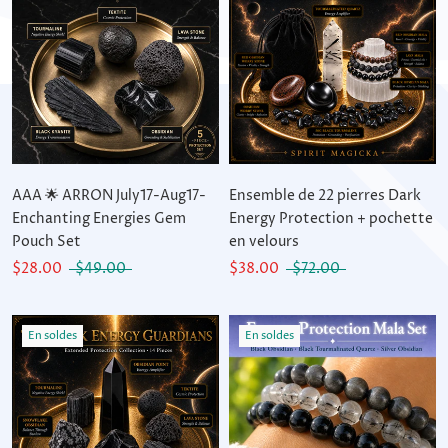
AAA 🌟 ARRON July17-Aug17-
Ensemble de 22 pierres Dark
Enchanting Energies Gem
Energy Protection + pochette
Pouch Set
en velours
$28.00
$49.00
$38.00
$72.00
En soldes
En soldes