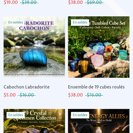
$19.00
$39.00
$38.00
$69.00
En soldes
En soldes
Cabochon Labradorite
Ensemble de 19 cubes roulés
$5.00
$16.00
$38.00
$76.00
En soldes
En soldes