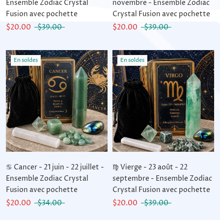
Ensemble Zodiac Crystal
novembre - Ensemble Zodiac
Fusion avec pochette
Crystal Fusion avec pochette
$20.00
$39.00
$20.00
$39.00
En soldes
En soldes
♋ Cancer - 21 juin - 22 juillet -
♍ Vierge - 23 août - 22
Ensemble Zodiac Crystal
septembre - Ensemble Zodiac
Fusion avec pochette
Crystal Fusion avec pochette
$20.00
$34.00
$20.00
$39.00