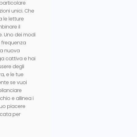
particolare
ioni unici. Che
 le letture
binare il
e. Uno dei modi
la frequenza
una nuova
a cattiva e hai
ssere degli
ra, e le tue
ente se vuoi
bilanciare
hio e allinea i
 tuo piacere
icata per