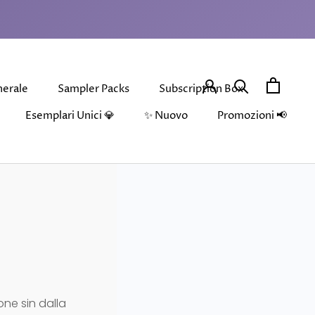
nerale
Sampler Packs
Subscription Box
Precedente
Successivo
Esemplari Unici 💎
✨ Nuovo
Promozioni 📢
nerale
Esemplari Unici 💎
Sampler Packs
✨ Nuovo
Subscription Box
one sin dalla