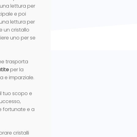
una lettura per
cipale e poi
 una lettura per
e un cristallo
liere uno per se
he trasporta
tite
per la
a e imparziale.
 il tuo scopo e
successo,
e fortunate e a
are cristalli