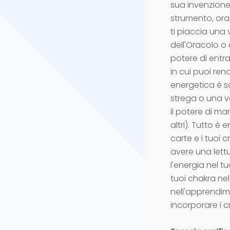
sua invenzione
strumento, ora 
ti piaccia una 
dell'Oracolo o
potere di entr
in cui puoi ren
energetica è sc
strega o una v
il potere di m
altri). Tutto è 
carte e i tuoi 
avere una lettu
l'energia nel t
tuoi chakra nel
nell'apprendi
incorporare i cr