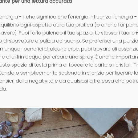
cante per una lettura accurata
energia - il che significa che l'energia influenza l'energia 
quilibrio ogni aspetto della tua pratica (o anche far pend
avore). Puoi farlo pulendo il tuo spazio, te stesso, i tuoi cris
 di sbavature o pulizia del suono. Se preferisci una puliz
unque i benefici di alcune erbe, puoi trovare oli essenzia
e diluirli in acqua per creare uno spray. È anche importan
usto spazio di testa prima di toccare le carte o i cristalli. T
ando o semplicemente sedendo in silenzio per liberare l
 pensieri dalla negatività e da qualsiasi altra cosa che potr
ada.