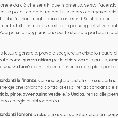
zione e da ciò che senti in quel momento. Se stai facendo 
ca un po' di tempo a trovare il tuo centro energetico prin
allo che funzioni meglio con ciò che senti. Se stai facendo
liente, falli centrare su se stessi e poi scegli intuitivament
uoi persino sceglierne uno per te stesso e poi fargli sceg
 lettura generale, prova a scegliere un cristallo neutro c
ibrata come
quarzo chiaro
per la chiarezza e la pulizia,
ema
 o
quarzo fumè
per mantenere l'energia con i piedi per terr
uardanti le finanze
, vorrai scegliere cristalli che supportino
 energie che lavorano contro di esso. Per abbondanza e 
iola, pirite, avventurina verde,
e/o
Uscita.
Pensa alle pietr
rtano energie di abbondanza.
uardanti l'amore
e relazioni appassionate, cerca di incorpor