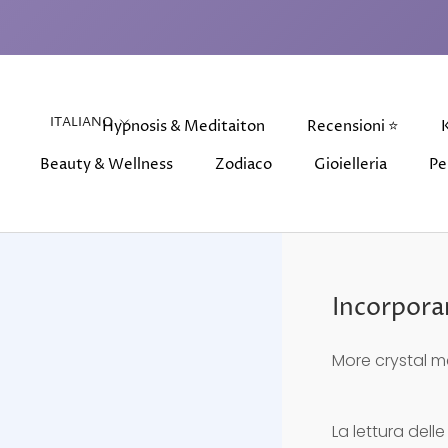
Vai
al
contenuto
Lingua
ITALIANO
Hypnosis & Meditaiton
Recensioni ⭐
K
Beauty & Wellness
Zodiaco
Gioielleria
Pe
Beauty & Wellness
Hypnosis & Meditaiton
Zodiaco
Recensioni ⭐
Gioielleria
Pe
K
Incorporare
More crystal m
La lettura dell