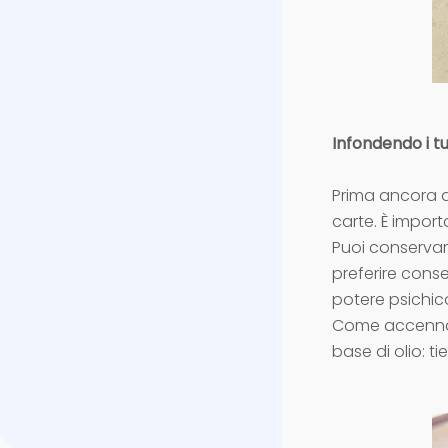
Infondendo i tu
Prima ancora di
carte. È import
Puoi conservare
preferire conse
potere psichico
Come accennat
base di olio: ti