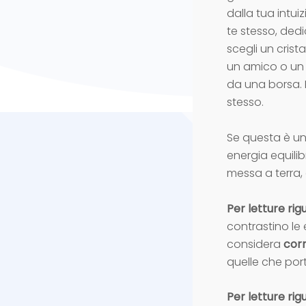
dalla tua intui
te stesso, dedi
scegli un crist
un amico o un c
da una borsa. P
stesso.
Se questa è una
energia equil
messa a terra,
Per letture rig
contrastino le
considera
corn
quelle che po
Per letture rig