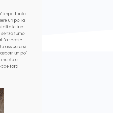
- è importante
ere un po' la
talli e le tue
ia senza fumo
li fai-da-te
te assicurarsi
rascorri un po'
a mente e
ebbe farti