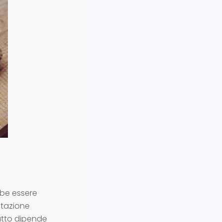
bbe essere
etazione
utto dipende