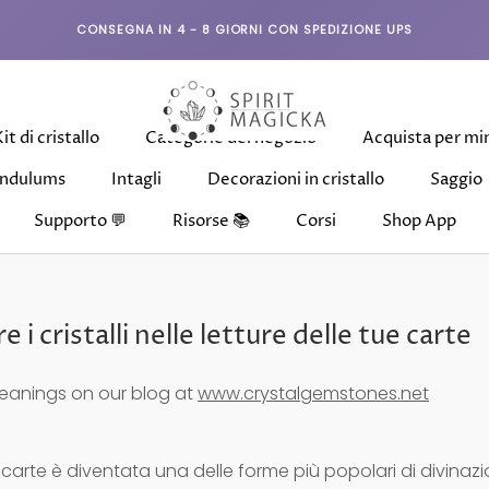
CONSEGNA IN 4 - 8 GIORNI CON SPEDIZIONE UPS
it di cristallo
Categorie del negozio
Acquista per mi
Condividi
ndulums
Intagli
Decorazioni in cristallo
Saggio
Supporto 💬
Risorse 📚
Corsi
Shop App
ndulums
it di cristallo
Intagli
Categorie del negozio
Decorazioni in cristallo
Corsi
Acquista per mi
Shop App
Saggio
 i cristalli nelle letture delle tue carte
eanings on our blog at
www.crystalgemstones.net
e carte è diventata una delle forme più popolari di divinazi