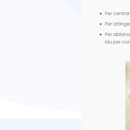
Per centrar
Per attinge
Per abbina
blu per com