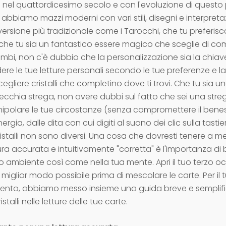
 nel quattordicesimo secolo e con l'evoluzione di questo 
abbiamo mazzi moderni con vari stili, disegni e interpretaz
versione più tradizionale come i Tarocchi, che tu preferisca
 che tu sia un fantastico essere magico che sceglie di com
ambi, non c'è dubbio che la personalizzazione sia la chiav
dere le tue letture personali secondo le tue preferenze e 
egliere cristalli che completino dove ti trovi. Che tu sia 
ecchia strega, non avere dubbi sul fatto che sei una streg
anipolare le tue circostanze (senza compromettere il bene
energia, dalle dita con cui digiti al suono dei clic sulla tastie
cristalli non sono diversi. Una cosa che dovresti tenere a m
ra accurata e intuitivamente "corretta" è l'importanza di 
uo ambiente così come nella tua mente. Apri il tuo terzo occ
 miglior modo possibile prima di mescolare le carte. Per il
mento, abbiamo messo insieme una guida breve e semplif
istalli nelle letture delle tue carte.