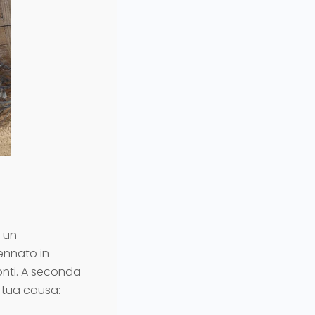
, un
ennato in
onti. A seconda
a tua causa: