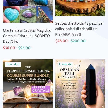
Set pacchetto da 42 pezzi per
collezionisti di cristalli 👉
Masterclass Crystal Magicka:
RISPARMIA 75%
Corso di Cristallo - SCONTO
$48.00
$200.00
DEL 75%.
$36.00
$96.00
In vendita
In vendita