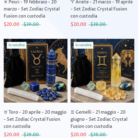
♓ Pesci - 19 febbraio - 20
♈ Ariete - 21 marzo - 19 aprile
marzo - Set Zodiac Crystal
- Set Zodiac Crystal Fusion
Fusion con custodia
con custodia
$20.00
$39.00
$20.00
$39.00
In vendita
In vendita
♉ Toro - 20 aprile - 20 maggio
♊ Gemelli - 21 maggio - 20
- Set Zodiac Crystal Fusion
giugno - Set Zodiac Crystal
con custodia
Fusion con custodia
$20.00
$39.00
$20.00
$39.00