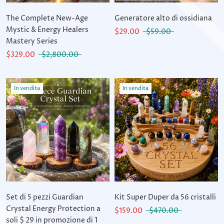
The Complete New-Age
Generatore alto di ossidiana
Mystic & Energy Healers
$29.00
$59.00
Mastery Series
$329.00
$2,800.00
In vendita
In vendita
Set di 5 pezzi Guardian
Kit Super Duper da 56 cristalli
Crystal Energy Protection a
$159.00
$470.00
soli $ 29 in promozione di 1