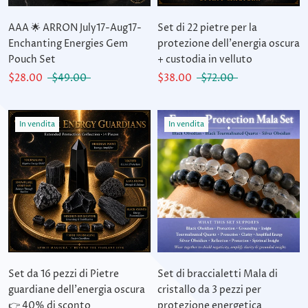
AAA 🌟 ARRON July17-Aug17-
Set di 22 pietre per la
Enchanting Energies Gem
protezione dell'energia oscura
Pouch Set
+ custodia in velluto
$28.00
$49.00
$38.00
$72.00
In vendita
In vendita
Set da 16 pezzi di Pietre
Set di braccialetti Mala di
guardiane dell'energia oscura
cristallo da 3 pezzi per
👉 40% di sconto
protezione energetica