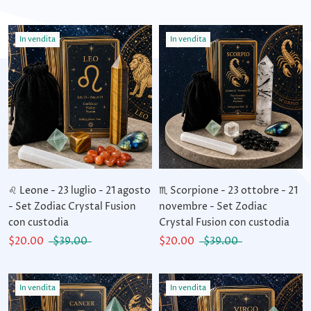
In vendita
In vendita
♌ Leone - 23 luglio - 21 agosto
♏ Scorpione - 23 ottobre - 21
- Set Zodiac Crystal Fusion
novembre - Set Zodiac
con custodia
Crystal Fusion con custodia
$20.00
$39.00
$20.00
$39.00
In vendita
In vendita