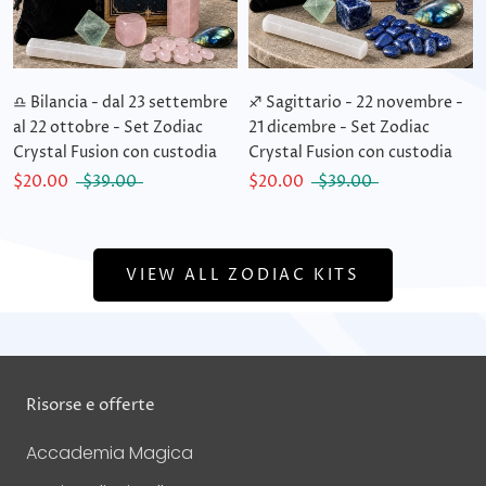
♎ Bilancia - dal 23 settembre
♐ Sagittario - 22 novembre -
al 22 ottobre - Set Zodiac
21 dicembre - Set Zodiac
Crystal Fusion con custodia
Crystal Fusion con custodia
$20.00
$39.00
$20.00
$39.00
VIEW ALL ZODIAC KITS
Risorse e offerte
Accademia Magica