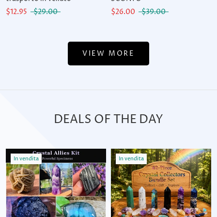
$12.95
$29.00
$26.00
$39.00
VIEW MORE
DEALS OF THE DAY
In vendita
In vendita