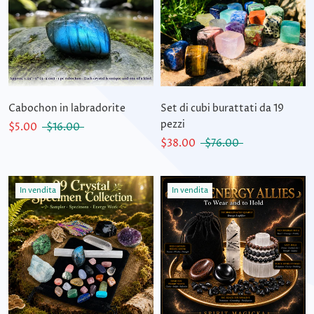
Cabochon in labradorite
Set di cubi burattati da 19
pezzi
$5.00
$16.00
$38.00
$76.00
In vendita
In vendita