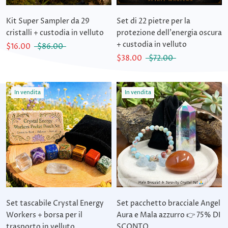
Kit Super Sampler da 29
Set di 22 pietre per la
cristalli + custodia in velluto
protezione dell'energia oscura
+ custodia in velluto
$16.00
$86.00
$38.00
$72.00
In vendita
In vendita
Set tascabile Crystal Energy
Set pacchetto bracciale Angel
Workers + borsa per il
Aura e Mala azzurro 👉 75% DI
trasporto in velluto
SCONTO