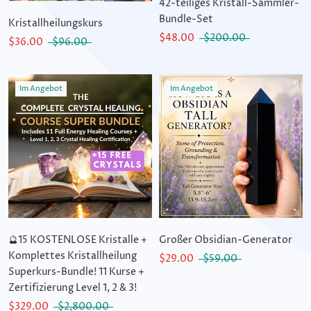
42-teiliges Kristall-Sammler-
Bundle-Set
Kristallheilungskurs
$48.00
$200.00
$36.00
$96.00
Im Angebot
Im Angebot
🔮15 KOSTENLOSE Kristalle +
Großer Obsidian-Generator
Komplettes Kristallheilung
$29.00
$59.00
Superkurs-Bundle! 11 Kurse +
Zertifizierung Level 1, 2 & 3!
$329.00
$2,800.00