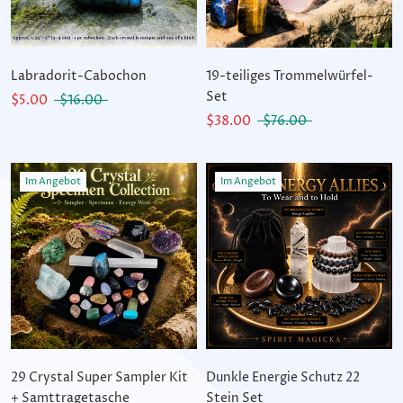
Labradorit-Cabochon
19-teiliges Trommelwürfel-
Set
$5.00
$16.00
$38.00
$76.00
Im Angebot
Im Angebot
29 Crystal Super Sampler Kit
Dunkle Energie Schutz 22
+ Samttragetasche
Stein Set