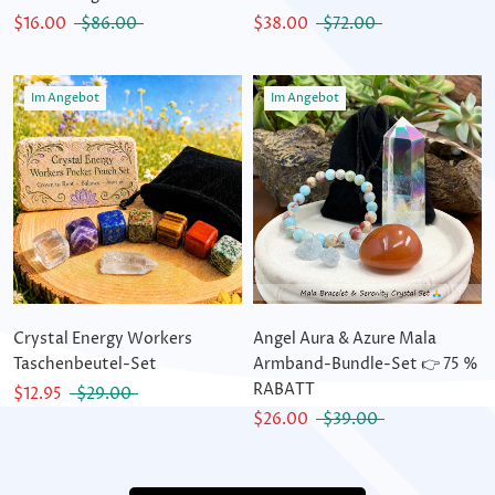
$16.00
$86.00
$38.00
$72.00
Im Angebot
Im Angebot
Crystal Energy Workers
Angel Aura & Azure Mala
Taschenbeutel-Set
Armband-Bundle-Set 👉 75 %
RABATT
$12.95
$29.00
$26.00
$39.00