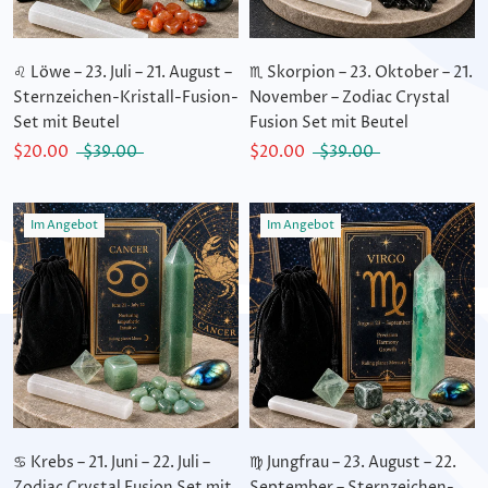
♌ Löwe – 23. Juli – 21. August –
♏ Skorpion – 23. Oktober – 21.
Sternzeichen-Kristall-Fusion-
November – Zodiac Crystal
Set mit Beutel
Fusion Set mit Beutel
$20.00
$39.00
$20.00
$39.00
Im Angebot
Im Angebot
♋ Krebs – 21. Juni – 22. Juli –
♍ Jungfrau – 23. August – 22.
Zodiac Crystal Fusion Set mit
September – Sternzeichen-