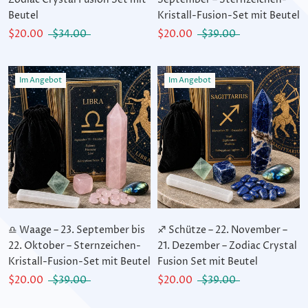
Beutel
Kristall-Fusion-Set mit Beutel
$20.00
$34.00
$20.00
$39.00
Im Angebot
Im Angebot
♎ Waage – 23. September bis
♐ Schütze – 22. November –
22. Oktober – Sternzeichen-
21. Dezember – Zodiac Crystal
Kristall-Fusion-Set mit Beutel
Fusion Set mit Beutel
$20.00
$39.00
$20.00
$39.00