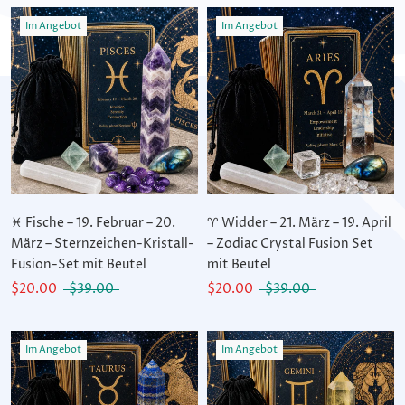
Im Angebot
Im Angebot
♓ Fische – 19. Februar – 20.
♈ Widder – 21. März – 19. April
März – Sternzeichen-Kristall-
– Zodiac Crystal Fusion Set
Fusion-Set mit Beutel
mit Beutel
$20.00
$39.00
$20.00
$39.00
Im Angebot
Im Angebot