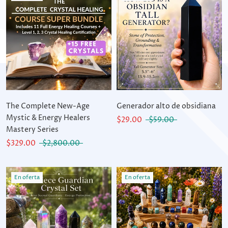
The Complete New-Age
Generador alto de obsidiana
Mystic & Energy Healers
$29.00
$59.00
Mastery Series
$329.00
$2,800.00
En oferta
En oferta