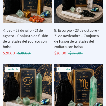
♌ Leo - 23 de julio - 21 de
♏ Escorpio - 23 de octubre -
agosto - Conjunto de fusión
21 de noviembre - Conjunto
de cristales del zodíaco con
de fusión de cristales del
bolsa
zodíaco con bolsa
$20.00
$39.00
$20.00
$39.00
En oferta
En oferta