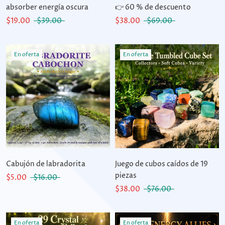
absorber energía oscura
👉 60 % de descuento
$19.00
$39.00
$38.00
$69.00
En oferta
En oferta
Cabujón de labradorita
Juego de cubos caídos de 19
piezas
$5.00
$16.00
$38.00
$76.00
En oferta
En oferta