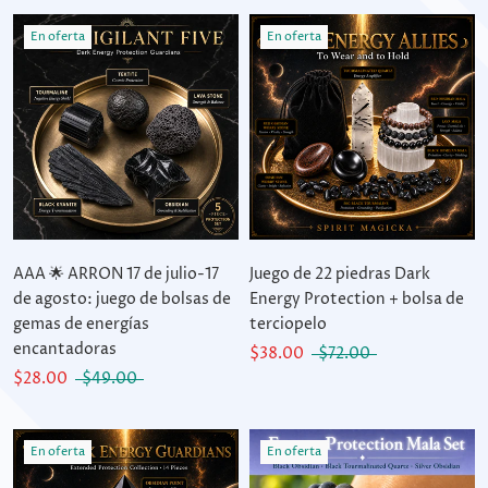
En oferta
En oferta
AAA 🌟 ARRON 17 de julio-17
Juego de 22 piedras Dark
de agosto: juego de bolsas de
Energy Protection + bolsa de
gemas de energías
terciopelo
encantadoras
$38.00
$72.00
$28.00
$49.00
En oferta
En oferta