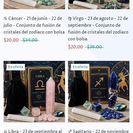
♋ Cáncer - 21 de junio - 22 de
♍ Virgo - 23 de agosto - 22 de
julio - Conjunto de fusión de
septiembre - Conjunto de
cristales del zodíaco con bolsa
fusión de cristales del zodíaco
con bolsa
$20.00
$34.00
$20.00
$39.00
En oferta
En oferta
♎ Libra - 23 de septiembre al
♐ Sagitario - 22 de noviembre