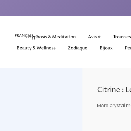
Aller
au
contenu
Langue
FRANÇAIS
Hypnosis & Meditaiton
Avis ⭐
Trousses
Beauty & Wellness
Zodiaque
Bijoux
Pe
Beauty & Wellness
Hypnosis & Meditaiton
Zodiaque
Avis ⭐
Bijoux
Trousses
Pe
Citrine : 
More crystal m