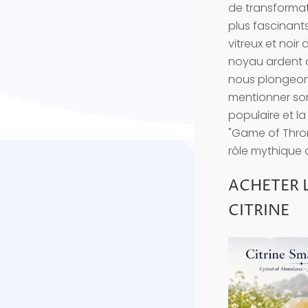
de transformati
plus fascinant
vitreux et noir
noyau ardent 
nous plongeons
mentionner son 
populaire et la
"Game of Throne
rôle mythique 
ACHETER L
CITRINE