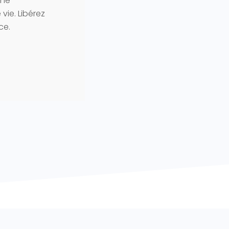
une
 vie. Libérez
ce.