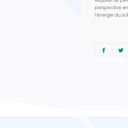
exquise de piè
perspective enso
l'énergie du so