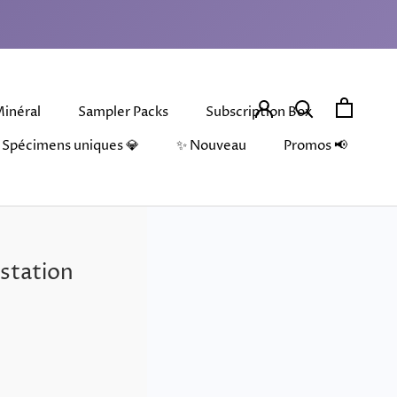
Minéral
Sampler Packs
Subscription Box
Partager
Suivant
Spécimens uniques 💎
✨ Nouveau
Promos 📢
Minéral
Spécimens uniques 💎
Sampler Packs
✨ Nouveau
Subscription Box
estation