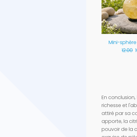
ristaux de
Éclats bruts de citrine
Mini-sphère 
abondance
(moyen)
12.00
ne
4.00
.00
En conclusion, 
richesse et l'
attiré par sa c
apporte, la cit
pouvoir de la c