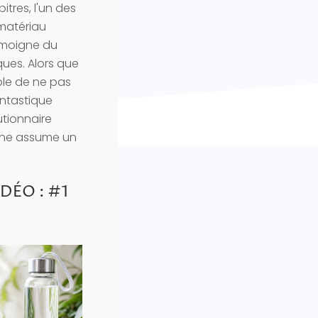
tres, l'un des
 matériau
témoigne du
ues. Alors que
ble de ne pas
antastique
utionnaire
enne assume un
DÉO : #1