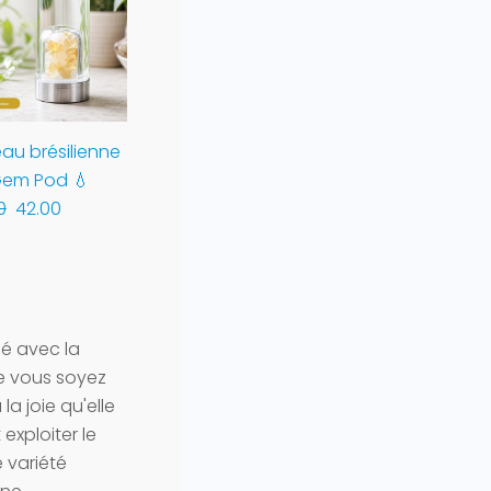
eau brésilienne
Éclats de Citrine (Petit)
Cube r
 Gem Pod 💧
2.00
0
42.00
sé avec la
ue vous soyez
la joie qu'elle
 exploiter le
e variété