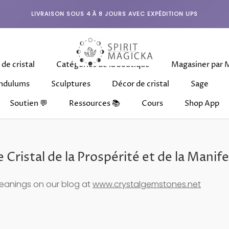
LIVRAISON SOUS 4 À 8 JOURS AVEC EXPÉDITION UPS
 de cristal
Catégories de la boutique
Magasiner par 
ndulums
Sculptures
Décor de cristal
Sage
Soutien 💬
Ressources 📚
Cours
Shop App
 de cristal
ndulums
Sculptures
Catégories de la boutique
Décor de cristal
Cours
Magasiner par 
Shop App
Sage
Le Cristal de la Prospérité et de la Manif
eanings on our blog at
www.crystalgemstones.net