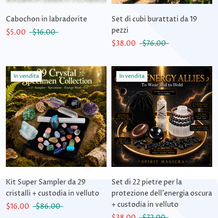
Cabochon in labradorite
Set di cubi burattati da 19
pezzi
$5.00
$16.00
$38.00
$76.00
In vendita
In vendita
Kit Super Sampler da 29
Set di 22 pietre per la
cristalli + custodia in velluto
protezione dell'energia oscura
+ custodia in velluto
$16.00
$86.00
$38.00
$72.00