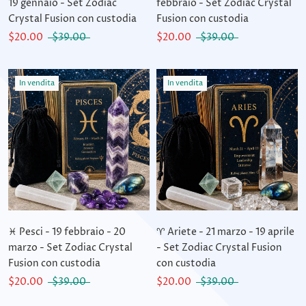
19 gennaio - Set Zodiac
febbraio - Set Zodiac Crystal
Crystal Fusion con custodia
Fusion con custodia
$20.00
$39.00
$20.00
$39.00
In vendita
In vendita
♓ Pesci - 19 febbraio - 20
♈ Ariete - 21 marzo - 19 aprile
marzo - Set Zodiac Crystal
- Set Zodiac Crystal Fusion
Fusion con custodia
con custodia
$20.00
$39.00
$20.00
$39.00