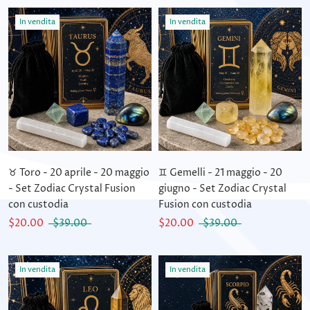
In vendita
In vendita
♉ Toro - 20 aprile - 20 maggio
♊ Gemelli - 21 maggio - 20
- Set Zodiac Crystal Fusion
giugno - Set Zodiac Crystal
con custodia
Fusion con custodia
$20.00
$39.00
$20.00
$39.00
In vendita
In vendita