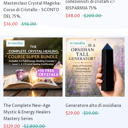
collezionisti di cristalli 👉
Masterclass Crystal Magicka:
RISPARMIA 75%
Corso di Cristallo - SCONTO
$48.00
$200.00
DEL 75%.
$36.00
$96.00
In vendita
In vendita
The Complete New-Age
Generatore alto di ossidiana
Mystic & Energy Healers
$29.00
$59.00
Mastery Series
$329.00
$2,800.00