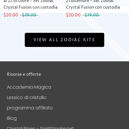
al 22 ottobre - Set Zodiac
21 dicembre - Set Zodiac
Crystal Fusion con custodia
Crystal Fusion con custodia
$20.00
$39.00
$20.00
$39.00
VIEW ALL ZODIAC KITS
Risorse e offerte
Accademia Magica
Lessico di cristallo
programma affiliato
Blog
Crystal Pipes - SpiritSmoke.net