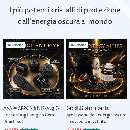
I più potenti cristalli di protezione
dall'energia oscura al mondo
In vendita
In vendita
AAA 🌟 ARRON July17-Aug17-
Set di 22 pietre per la
Enchanting Energies Gem
protezione dell'energia oscura
Pouch Set
+ custodia in velluto
$28.00
$49.00
$38.00
$72.00