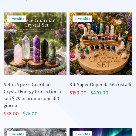
In vendita
In vendita
Set di 5 pezzi Guardian
Kit Super Duper da 56 cristalli
Crystal Energy Protection a
$159.00
$470.00
soli $ 29 in promozione di 1
giorno
$38.00
$76.00
In vendita
In vendita