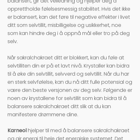
balansert, gir det veiledning og hjelper deg å
opprettholde følelsesmessig stabilitet. Hvis det ikke
er balansert, kan det føre til negative effekter i livet
ditt som selvtillit, misbilligelse og usikkerhet, noe
som kan hindre deg i å oppnå mål eller tro på deg
selv.
Når sakralchakraet ditt er blokkert, kan du føle at
selvtilliten din er på et lavt nivå. Krystaller kan bidra
til å øke din selvtillit, selvverd og selvtillit. Når du har
en sterk selvfølelse, kan du nå ditt fulle potensial og
være den beste versjonen av deg selv. Følgende er
noen av krystallene for selvtillit som kan bidra til å
balansere sakralchakraet ditt slik at du kan
manifestere drømmene dine.
Karneol
hjelper til med å balansere sakralchakraet
og gir energi til hele det energiske systemet. Det