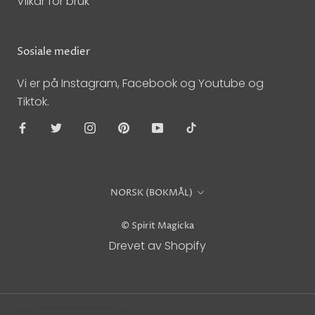
Vilkår for bruk
Sosiale medier
Vi er på Instagram, Facebook og Youtube og
Tiktok.
Språk
NORSK (BOKMÅL)
© Spirit Magicka
Drevet av Shopify