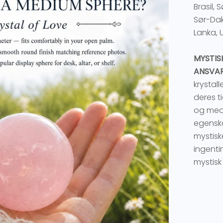
Brasil, 
Sør-Dak
Lanka, 
MYSTIS
ANSVAR
krystall
deres ti
og med 
egenska
mystis
ingenti
mystisk