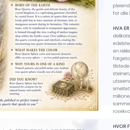
pleiend
for alle
HVA ER
delikate
edelste
en rekk
fargeto
tilsted
steinen
utseend
smeltet
million
sammen
rosekva
HVOR F