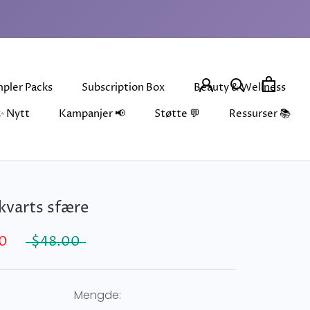
pler Packs
Subscription Box
Beauty & Wellness
✨ Nytt
Kampanjer 📢
Støtte 💬
Ressurser 📚
pler Packs
✨ Nytt
Subscription Box
Beauty & Wellness
kvarts sfære
0
$48.00
Mengde: