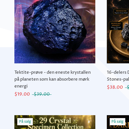
Tektite-prøve - den eneste krystallen
16-delers 
på planeten som kan absorbere mørk
Stones-pa
energi
$38.00
$19.00
$39.00
På salg
På salg