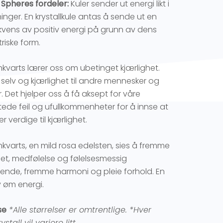
 Spheres fordeler:
Kuler sender ut energi likt i
ninger. En krystallkule antas å sende ut en
kvens av positiv energi på grunn av dens
iske form.
kvarts lærer oss om ubetinget kjærlighet.
s selv og kjærlighet til andre mennesker og
. Det hjelper oss å få aksept for våre
ede feil og ufullkommenheter for å innse at
 er verdige til kjærlighet.
kvarts, en mild rosa edelsten, sies å fremme
het, medfølelse og følelsesmessig
ende, fremme harmoni og pleie forhold. En
v øm energi.
se
*Alle størrelser er omtrentlige.
*Hver
ystall vil variere litt.