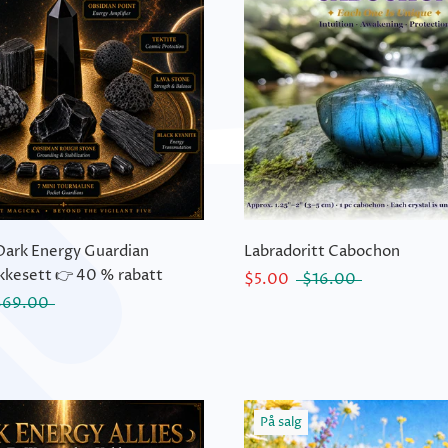
Dark Energy Guardian
Labradoritt Cabochon
kkesett 👉 40 % rabatt
$5.00
$16.00
$69.00
På salg