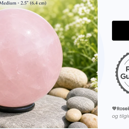
💚
Rosek
og tilg