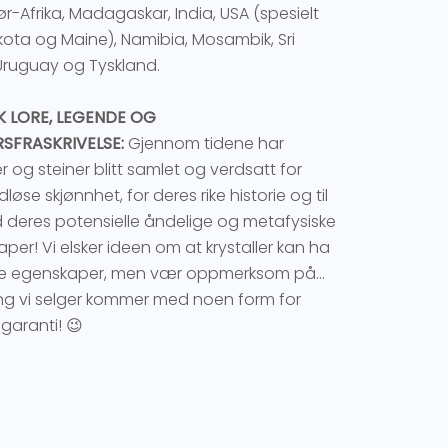
Sør-Afrika, Madagaskar, India, USA (spesielt
ota og Maine), Namibia, Mosambik, Sri
Uruguay og Tyskland.
K LORE, LEGENDE OG
SFRASKRIVELSE:
Gjennom tidene har
er og steiner blitt samlet og verdsatt for
dløse skjønnhet, for deres rike historie og til
deres potensielle åndelige og metafysiske
per! Vi elsker ideen om at krystaller kan ha
ke egenskaper, men vær oppmerksom på...
ng vi selger kommer med noen form for
 garanti! 😉