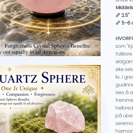
Middels
📏 2.5"
📏 5–6
HVORFO
som "Kjæ
folklor
eldgaml
øke selv
liv. I g
gudinne
sies å 
fremmer
helbred
på ubet
seremon
harmoni