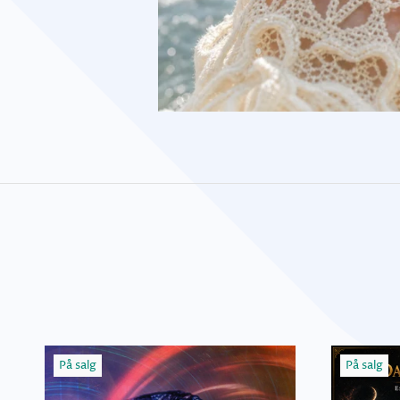
På salg
På salg