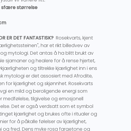
 sfære størrelse
 cm
R ER DET FANTASTISK?
Rosekvarts, kjent
rlighetssteinen", har et rikt billedvev av
e og mytologi. Det antas å ha blitt brukt av
e sjamaner og healere for å rense hjertet,
kjærligheten og tiltrekke kjærlighet inn i ens
resk mytologi er det assosiert med Afrodite,
n for kjærlighet og skjønnhet. Rosekvarts
avgi en mild og beroligende energi som
 medfølelse, tilgivelse og emosjonell
else. Det er også verdsatt som et symbol
inget kjærlighet og brukes ofte i ritualer og
ier for å påkalle følelser av kjærlighet,
 og fred. Dens myke rosa fargetone og