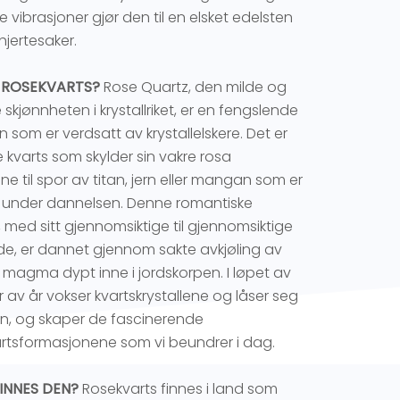
e vibrasjoner gjør den til en elsket edelsten
 hjertesaker.
 ROSEKVARTS?
Rose Quartz, den milde og
 skjønnheten i krystallriket, er en fengslende
n som er verdsatt av krystallelskere. Det er
e kvarts som skylder sin vakre rosa
ne til spor av titan, jern eller mangan som er
e under dannelsen. Denne romantiske
, med sitt gjennomsiktige til gjennomsiktige
e, er dannet gjennom sakte avkjøling av
 magma dypt inne i jordskorpen. I løpet av
er av år vokser kvartskrystallene og låser seg
, og skaper de fascinerende
rtsformasjonene som vi beundrer i dag.
INNES DEN?
Rosekvarts finnes i land som