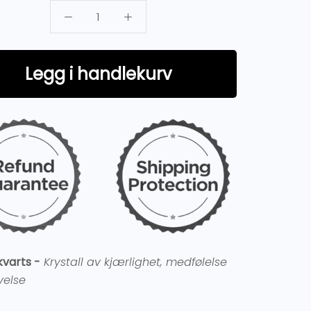
Legg i handlekurv
varts -
Krystall av kjærlighet, medfølelse
ivelse