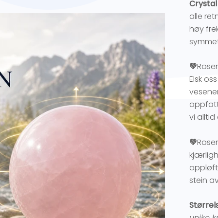
Crystal
alle ret
høy fre
symmetr
💚
Rosen
Elsk os
vesener
oppfatt
vi alltid
💚
Rosen
kjærlig
oppløft
stein a
Størrel
unike kr