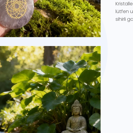
Kristall
lütfen u
sihirli 