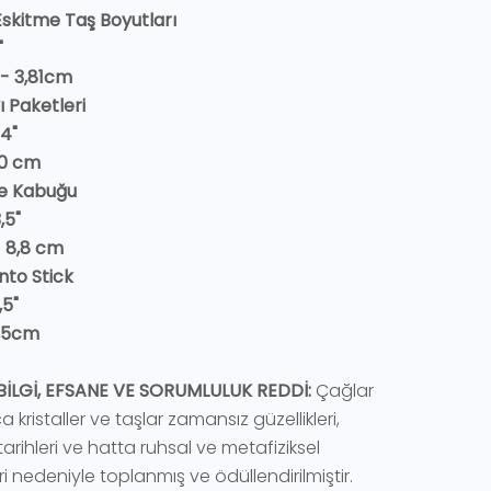
 Eskitme Taş Boyutları
5"
- 3,81cm
 Paketleri
 4"
10 cm
e Kabuğu
,5"
- 8,8 cm
nto Stick
,5"
2,5cm
BİLGİ, EFSANE VE SORUMLULUK REDDİ:
Çağlar
kristaller ve taşlar zamansız güzellikleri,
arihleri ​​ve hatta ruhsal ve metafiziksel
eri nedeniyle toplanmış ve ödüllendirilmiştir.