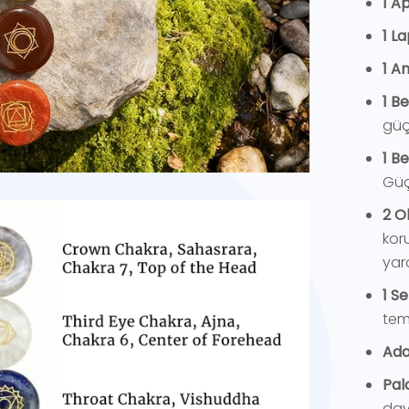
1 A
1 La
1 A
1 B
güçl
1 B
Güç
2 O
kor
yar
1 Se
temi
Ada
Pal
dav