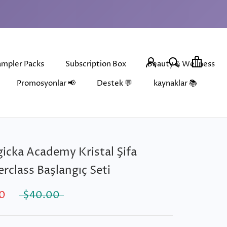
ampler Packs
Subscription Box
Beauty & Wellness
Promosyonlar 📢
Destek 💬
kaynaklar 📚
ampler Packs
Subscription Box
Beauty & Wellness
cka Academy Kristal Şifa
rclass Başlangıç ​​Seti
0
$40.00