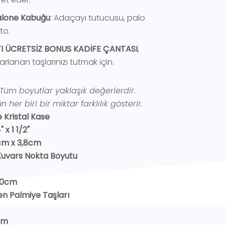
lone Kabuğu
: Adaçayı tutucusu, palo
to.
I ÜCRETSİZ BONUS KADİFE ÇANTASI
,
arlanan taşlarınızı tutmak için.
Tüm boyutlar yaklaşık değerlerdir.
 her biri bir miktar farklılık gösterir.
e Kristal Kase
 x 1 1/2"
cm x 3,8cm
Kuvars Nokta Boyutu
-10cm
n Palmiye Taşları
cm