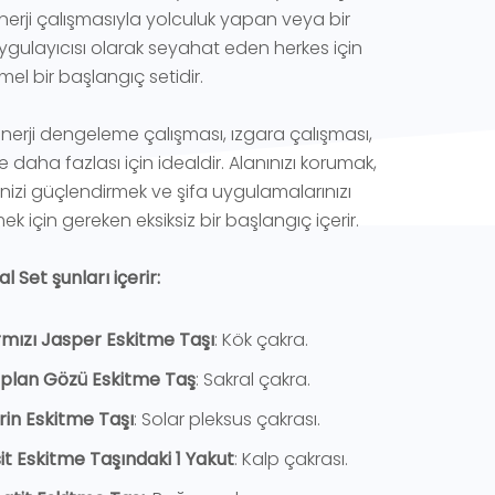
enerji çalışmasıyla yolculuk yapan veya bir
 uygulayıcısı olarak seyahat eden herkes için
 bir başlangıç ​​setidir.
nerji dengeleme çalışması, ızgara çalışması,
 ve daha fazlası için idealdir. Alanınızı korumak,
rinizi güçlendirmek ve şifa uygulamalarınızı
mek için gereken eksiksiz bir başlangıç ​​içerir.
al Set şunları içerir:
ırmızı Jasper Eskitme Taşı
: Kök çakra.
aplan Gözü Eskitme Taş
: Sakral çakra.
trin Eskitme Taşı
: Solar pleksus çakrası.
sit Eskitme Taşındaki 1 Yakut
: Kalp çakrası.