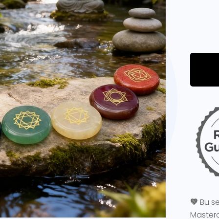
💚
Bu s
Masterc