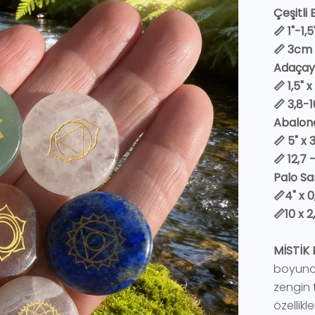
Çeşitli
📏 1"-1,
📏 3cm 
Adaçayı
📏 1,5" x
📏 3,8-
Abalon
📏 5" x 3
📏 12,7 
Palo Sa
📏4" x 0
📏10 x 
MİSTİK 
boyunca 
zengin t
özellikl