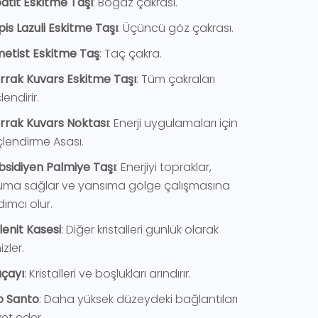
patit Eskitme Taşı
: Boğaz çakrası.
pis Lazuli Eskitme Taşı
: Üçüncü göz çakrası.
metist Eskitme Taş
: Taç çakra.
errak Kuvars Eskitme Taşı
: Tüm çakraları
endirir.
errak Kuvars Noktası
: Enerji uygulamaları için
lendirme Asası.
bsidiyen Palmiye Taşı
: Enerjiyi topraklar,
uma sağlar ve yansıma gölge çalışmasına
dımcı olur.
lenit Kasesi
: Diğer kristalleri günlük olarak
zler.
çayı
: Kristalleri ve boşlukları arındırır.
o Santo
: Daha yüksek düzeydeki bağlantıları
et eder.