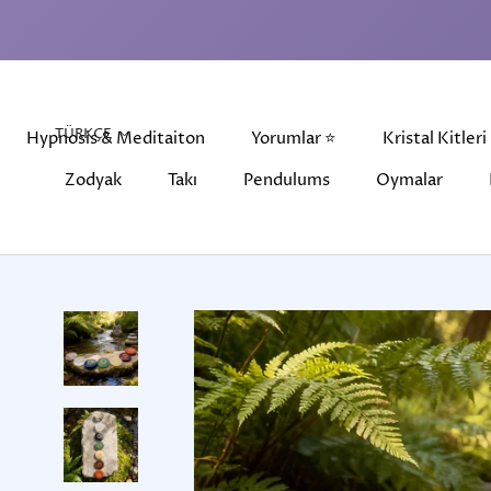
İçeriğe
atla
Dil
TÜRKÇE
Hypnosis & Meditaiton
Yorumlar ⭐
Kristal Kitleri
Zodyak
Takı
Pendulums
Oymalar
Hypnosis & Meditaiton
Zodyak
Takı
Pendulums
Yorumlar ⭐
Oymalar
Kristal Kitleri