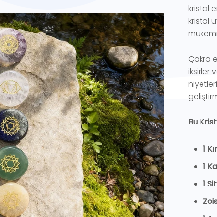
kristal 
kristal
mükemmel
Çakra e
iksirler
niyetle
geliştir
Bu Krist
1 K
1 K
1 Si
Zoi