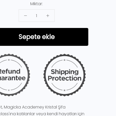
Miktar:
Sepete ekle
et, Magicka Academey Kristal Şifa
lass'ına katılanlar veya kendi hayatları için