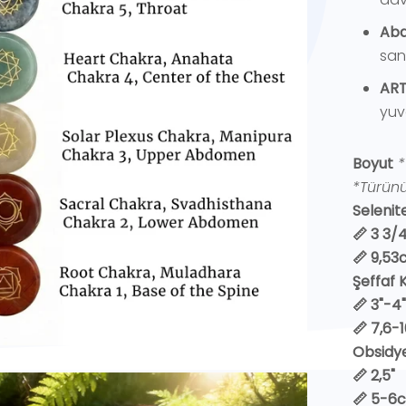
Aba
san
ART
yuv
Boyut
*
*Türünün
Selenit
📏 3 3/4"
📏 9,53
Şeffaf 
📏 3"-4"
📏 7,6
Obsidye
📏 2,5"
📏 5-6