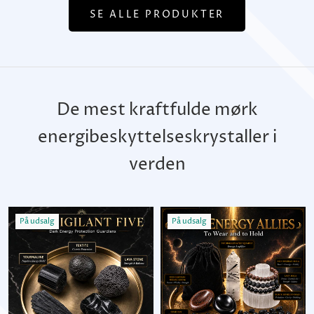
SE ALLE PRODUKTER
De mest kraftfulde mørk
energibeskyttelseskrystaller i
verden
På udsalg
På udsalg