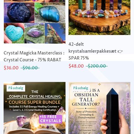
42-delt
krystalsamlerpakkesæt 👉
Crystal Magicka Masterclass :
SPAR 75%
Crystal Course - 75% RABAT
$48.00
$200.00
$36.00
$96.00
På udsalg
På udsalg