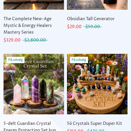
The Complete New-Age
Obsidian Tall Generator
Mystic & Energy Healers
$29.00
$59.00
Mastery Series
$329.00
$2,800.00
På udsalg
På udsalg
5-delt Guardian Crystal
56 Crystals Super Duper Kit
Energy Protection Set kun