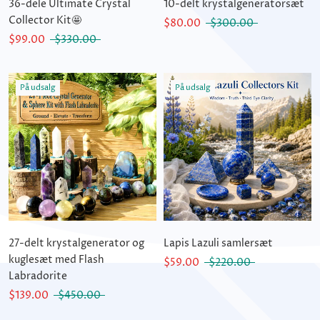
36-dele Ultimate Crystal
10-delt krystalgeneratorsæt
Collector Kit🤩
$80.00
$300.00
$99.00
$330.00
På udsalg
På udsalg
27-delt krystalgenerator og
Lapis Lazuli samlersæt
kuglesæt med Flash
$59.00
$220.00
Labradorite
$139.00
$450.00