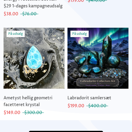
$159.00
$470.00
$29 1-dages kampagneudsalg
$38.00
$76.00
På udsalg
På udsalg
Ametyst hellig geometri
Labradorit samlersæt
facetteret krystal
$199.00
$400.00
$149.00
$300.00