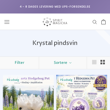
Gå
4 - 8 DAGES LEVERING MED UPS-FORSENDELSE
til
indhold
Krystal pindsvin
Filter
Sortere
På udsalg
På udsalg