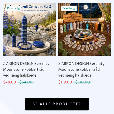
På udsalg
På udsalg
Z ARRON DESIGN Serenity
Z ARRON DESIGN Serenity
Moonstone kobbertråd
Moonstone kobbertråd
vedhæng halskæde
vedhæng halskæde
$48.00
$64.00
$119.00
$310.00
SE ALLE PRODUKTER