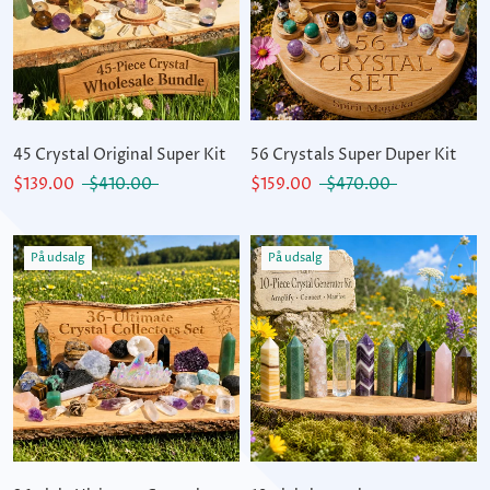
45 Crystal Original Super Kit
56 Crystals Super Duper Kit
$139.00
$410.00
$159.00
$470.00
På udsalg
På udsalg