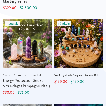
Mastery Series
$329.00
$2,800.00
På udsalg
På udsalg
5-delt Guardian Crystal
56 Crystals Super Duper Kit
Energy Protection Set kun
$159.00
$470.00
$29 1-dages kampagneudsalg
$38.00
$76.00