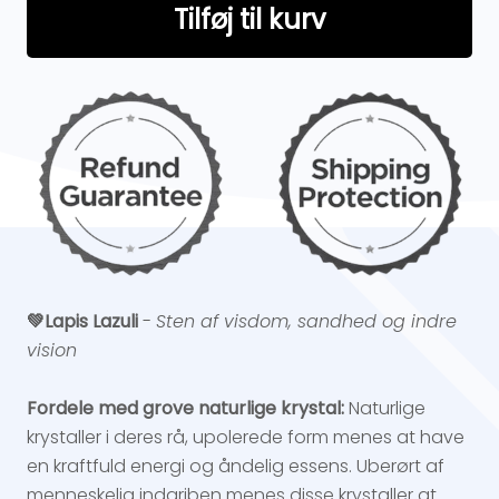
Tilføj til kurv
💚Lapis Lazuli
-
Sten af visdom, sandhed og indre
vision
Fordele med grove naturlige krystal:
Naturlige
krystaller i deres rå, upolerede form menes at have
en kraftfuld energi og åndelig essens. Uberørt af
menneskelig indgriben menes disse krystaller at