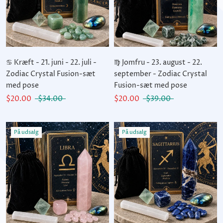
♋ Kræft - 21. juni - 22. juli -
♍ Jomfru - 23. august - 22.
Zodiac Crystal Fusion-sæt
september - Zodiac Crystal
med pose
Fusion-sæt med pose
$20.00
$34.00
$20.00
$39.00
På udsalg
På udsalg