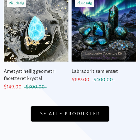
På udsalg
På udsalg
Ametyst hellig geometri
Labradorit samlersæt
facetteret krystal
$199.00
$400.00
$149.00
$300.00
SE ALLE PRODUKTER