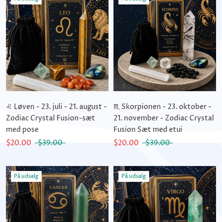
♌ Løven - 23. juli - 21. august -
♏ Skorpionen - 23. oktober -
Zodiac Crystal Fusion-sæt
21. november - Zodiac Crystal
med pose
Fusion Sæt med etui
$20.00
$39.00
$20.00
$39.00
På udsalg
På udsalg