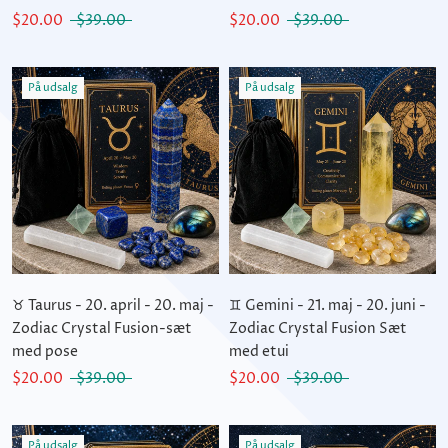
$20.00
$39.00
$20.00
$39.00
På udsalg
På udsalg
♉ Taurus - 20. april - 20. maj -
♊ Gemini - 21. maj - 20. juni -
Zodiac Crystal Fusion-sæt
Zodiac Crystal Fusion Sæt
med pose
med etui
$20.00
$39.00
$20.00
$39.00
På udsalg
På udsalg