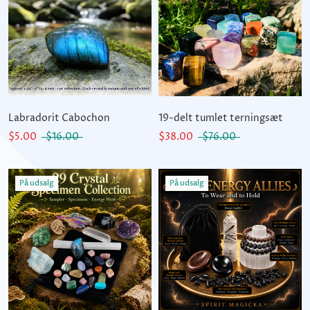
Labradorit Cabochon
19-delt tumlet terningsæt
$5.00
$16.00
$38.00
$76.00
På udsalg
På udsalg