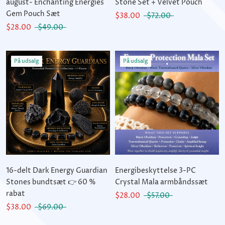
august- Enchanting Energies
Stone Set + Velvet Pouch
Gem Pouch Sæt
$38.00
$72.00
$28.00
$49.00
På udsalg
På udsalg
16-delt Dark Energy Guardian
Energibeskyttelse 3-PC
Stones bundtsæt 👉 60 %
Crystal Mala armbåndssæt
rabat
$28.00
$57.00
$38.00
$69.00