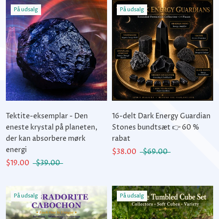
På udsalg
På udsalg
Tektite-eksemplar - Den
16-delt Dark Energy Guardian
eneste krystal på planeten,
Stones bundtsæt 👉 60 %
der kan absorbere mørk
rabat
energi
$38.00
$69.00
$19.00
$39.00
På udsalg
På udsalg