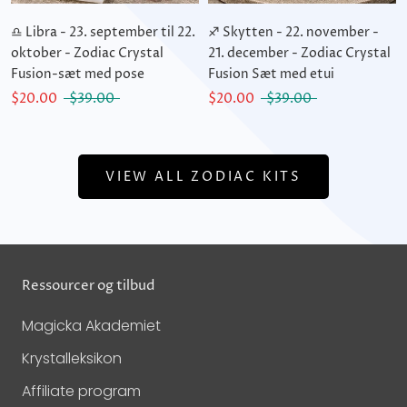
♎ Libra - 23. september til 22.
♐ Skytten - 22. november -
oktober - Zodiac Crystal
21. december - Zodiac Crystal
Fusion-sæt med pose
Fusion Sæt med etui
$20.00
$39.00
$20.00
$39.00
VIEW ALL ZODIAC KITS
Ressourcer og tilbud
Magicka Akademiet
Krystalleksikon
Affiliate program