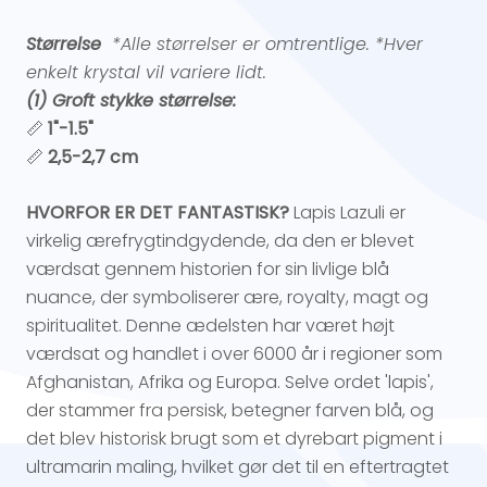
Størrelse
*Alle størrelser er omtrentlige. *Hver
enkelt krystal vil variere lidt.
(1) Groft stykke størrelse:
📏
1
"-1.5"
📏
2,5-2,7 cm
HVORFOR ER DET FANTASTISK?
Lapis Lazuli er
virkelig ærefrygtindgydende, da den er blevet
værdsat gennem historien for sin livlige blå
nuance, der symboliserer ære, royalty, magt og
spiritualitet. Denne ædelsten har været højt
værdsat og handlet i over 6000 år i regioner som
Afghanistan, Afrika og Europa. Selve ordet 'lapis',
der stammer fra persisk, betegner farven blå, og
det blev historisk brugt som et dyrebart pigment i
ultramarin maling, hvilket gør det til en eftertragtet