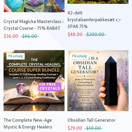
42-delt
krystalsamlerpakkesæt 👉
Crystal Magicka Masterclass :
SPAR 75%
Crystal Course - 75% RABAT
$48.00
$200.00
$36.00
$96.00
På udsalg
På udsalg
The Complete New-Age
Obsidian Tall Generator
Mystic & Energy Healers
$29.00
$59.00