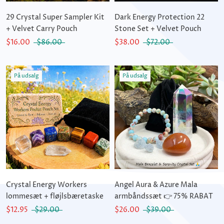
29 Crystal Super Sampler Kit
Dark Energy Protection 22
+ Velvet Carry Pouch
Stone Set + Velvet Pouch
$16.00
$86.00
$38.00
$72.00
På udsalg
På udsalg
Crystal Energy Workers
Angel Aura & Azure Mala
lommesæt + fløjlsbæretaske
armbåndssæt 👉 75% RABAT
$12.95
$29.00
$26.00
$39.00