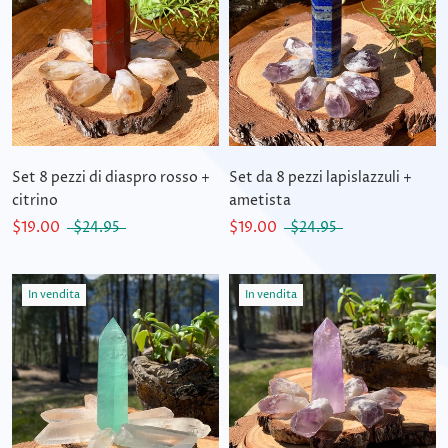
Set 8 pezzi di diaspro rosso +
Set da 8 pezzi lapislazzuli +
citrino
ametista
$19.00
$24.95
$19.00
$24.95
In vendita
In vendita