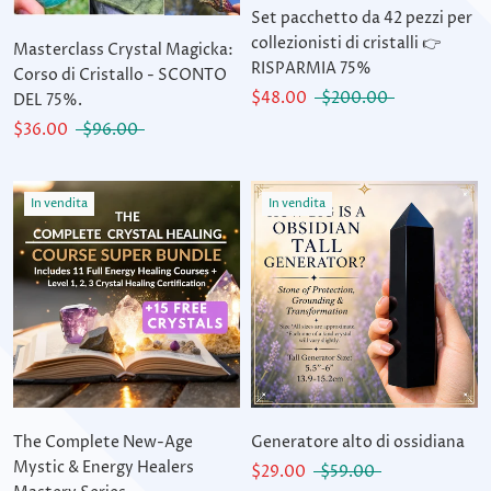
Set pacchetto da 42 pezzi per
collezionisti di cristalli 👉
Masterclass Crystal Magicka:
RISPARMIA 75%
Corso di Cristallo - SCONTO
$48.00
$200.00
DEL 75%.
$36.00
$96.00
In vendita
In vendita
The Complete New-Age
Generatore alto di ossidiana
Mystic & Energy Healers
$29.00
$59.00