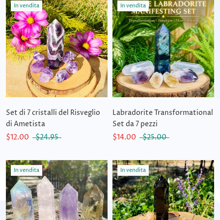
In vendita
In vendita
Set di 7 cristalli del Risveglio
Labradorite Transformational
di Ametista
Set da 7 pezzi
$12.00
$24.95
$14.00
$25.00
In vendita
In vendita