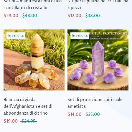
Set di 4 manifestazioni di luci
Kit per la pulizia dei cristalli da
scintillanti di cristallo
5 pezzi
$29.00
$48.00
$12.00
$38.00
In vendita
In vendita
Bilancia di giada
Set di protezione spirituale
dell'Afghanistan e set di
ametista
abbondanza di citrino
$14.00
$25.00
$19.00
$24.95