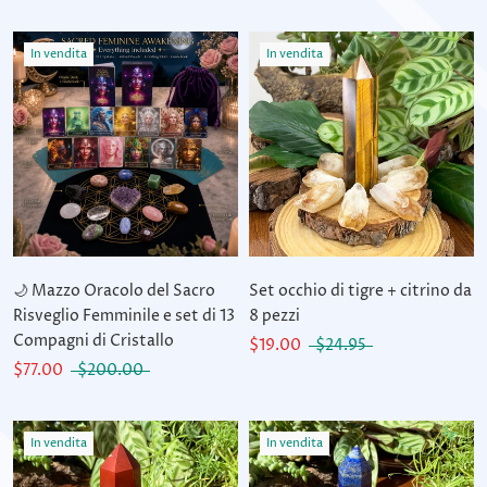
In vendita
In vendita
🌙 Mazzo Oracolo del Sacro
Set occhio di tigre + citrino da
Risveglio Femminile e set di 13
8 pezzi
Compagni di Cristallo
$19.00
$24.95
$77.00
$200.00
In vendita
In vendita