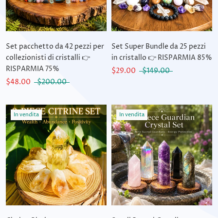
Set pacchetto da 42 pezzi per
Set Super Bundle da 25 pezzi
collezionisti di cristalli 👉
in cristallo 👉 RISPARMIA 85%
RISPARMIA 75%
$29.00
$149.00
$48.00
$200.00
In vendita
In vendita