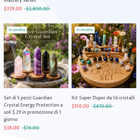
Mastery Series
$329.00
$2,800.00
In vendita
In vendita
Set di 5 pezzi Guardian
Kit Super Duper da 56 cristalli
Crystal Energy Protection a
$159.00
$470.00
soli $ 29 in promozione di 1
giorno
$38.00
$76.00