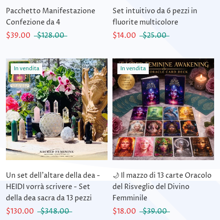
Pacchetto Manifestazione
Set intuitivo da 6 pezzi in
Confezione da 4
fluorite multicolore
$39.00
$128.00
$14.00
$25.00
In vendita
In vendita
Un set dell'altare della dea -
🌙 Il mazzo di 13 carte Oracolo
HEIDI vorrà scrivere - Set
del Risveglio del Divino
della dea sacra da 13 pezzi
Femminile
$130.00
$348.00
$18.00
$39.00