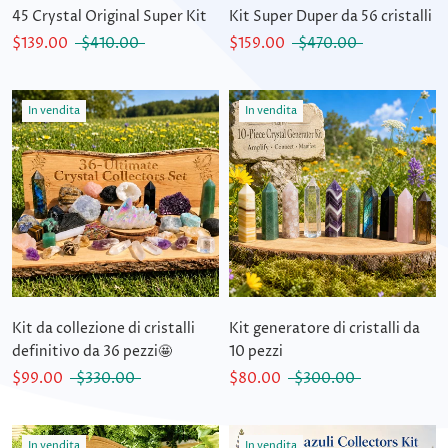
45 Crystal Original Super Kit
Kit Super Duper da 56 cristalli
$139.00
$410.00
$159.00
$470.00
In vendita
In vendita
Kit da collezione di cristalli
Kit generatore di cristalli da
definitivo da 36 pezzi🤩
10 pezzi
$99.00
$330.00
$80.00
$300.00
In vendita
In vendita