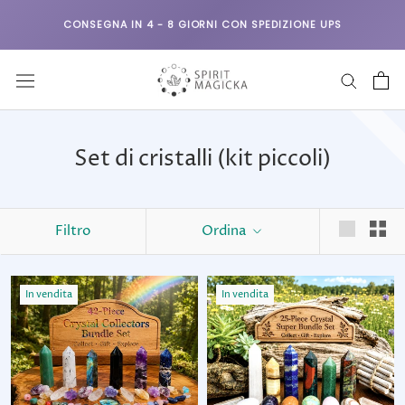
Vai
CONSEGNA IN 4 - 8 GIORNI CON SPEDIZIONE UPS
al
contenuto
Set di cristalli (kit piccoli)
Filtro
Ordina
In vendita
In vendita