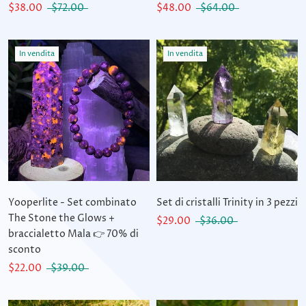
$38.00
$72.00
$48.00
$64.00
In vendita
In vendita
Yooperlite - Set combinato
Set di cristalli Trinity in 3 pezzi
The Stone the Glows +
$29.00
$36.00
braccialetto Mala 👉 70% di
sconto
$22.00
$39.00