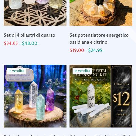
Set di 4 pilastri di quarzo
Set potenziatore energetico
ossidiana e citrino
$34.95
$48.00
$19.00
$24.95
In vendita
In vendita