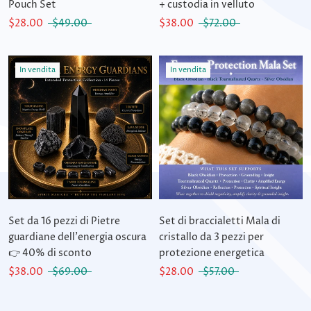
Pouch Set
+ custodia in velluto
$28.00
$49.00
$38.00
$72.00
In vendita
In vendita
Set da 16 pezzi di Pietre
Set di braccialetti Mala di
guardiane dell'energia oscura
cristallo da 3 pezzi per
👉 40% di sconto
protezione energetica
$38.00
$69.00
$28.00
$57.00