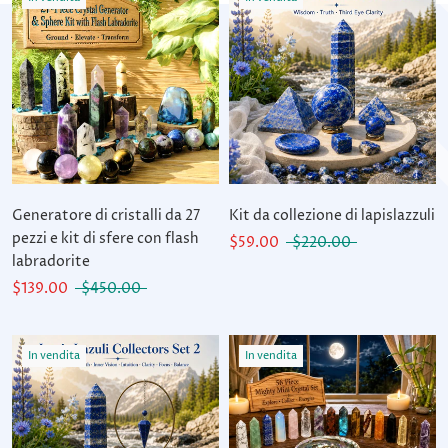
Generatore di cristalli da 27
Kit da collezione di lapislazzuli
pezzi e kit di sfere con flash
$59.00
$220.00
labradorite
$139.00
$450.00
In vendita
In vendita