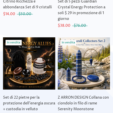
Citrino Ricchezza e
Set di 5 pezzi Guardian
abbondanza Set di 9 cristalli
Crystal Energy Protection a
soli $ 29 in promozione di 1
$14.00
$50.00
giorno
$38.00
$76.00
In vendita
In vendita
Set di 22 pietre per la
Z ARRON DESIGN Collana con
protezione dell'energia oscura
ciondolo in filo di rame
+ custodia in velluto
Serenity Moonstone