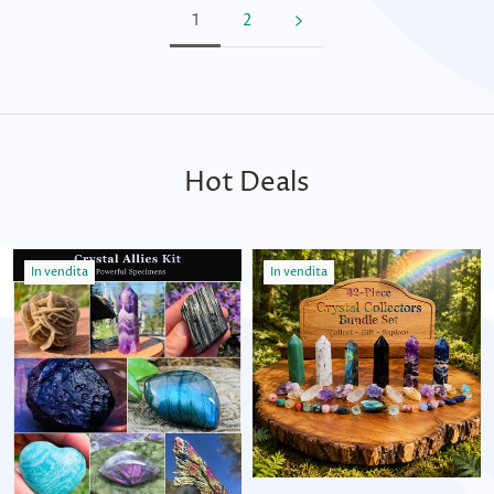
1
2
Hot Deals
In vendita
In vendita