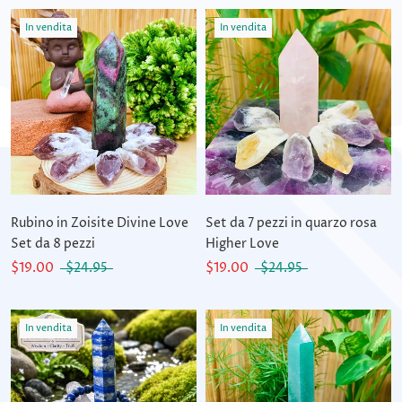
In vendita
In vendita
Rubino in Zoisite Divine Love
Set da 7 pezzi in quarzo rosa
Set da 8 pezzi
Higher Love
$19.00
$24.95
$19.00
$24.95
In vendita
In vendita