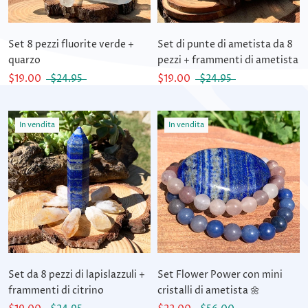
Set 8 pezzi fluorite verde +
Set di punte di ametista da 8
quarzo
pezzi + frammenti di ametista
$19.00
$24.95
$19.00
$24.95
In vendita
In vendita
Set da 8 pezzi di lapislazzuli +
Set Flower Power con mini
frammenti di citrino
cristalli di ametista 🌼