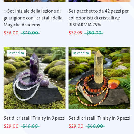
✨Set iniziale della lezione di
Set pacchetto da 42 pezzi per
guarigione con i cristalli della
collezionisti di cristalli 👉
Magicka Academy
RISPARMIA 75%
$36.00
$40.00
$32.95
$50.00
In vendita
In vendita
Set di cristalli Trinity in 3 pezzi
Set di cristalli Trinity in 3 pezzi
$29.00
$49.00
$29.00
$60.00