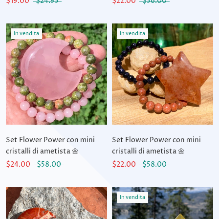
$19.00
$24.95
$22.00
$56.00
In vendita
In vendita
Set Flower Power con mini
Set Flower Power con mini
cristalli di ametista 🌼
cristalli di ametista 🌼
$24.00
$58.00
$22.00
$58.00
In vendita